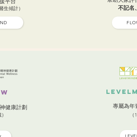
幫助大家評
援平台
不記名
醫生傾計）
IND
FLO
Level
OW
專屬為年
神健康計劃
歲）
（1
LEV
W