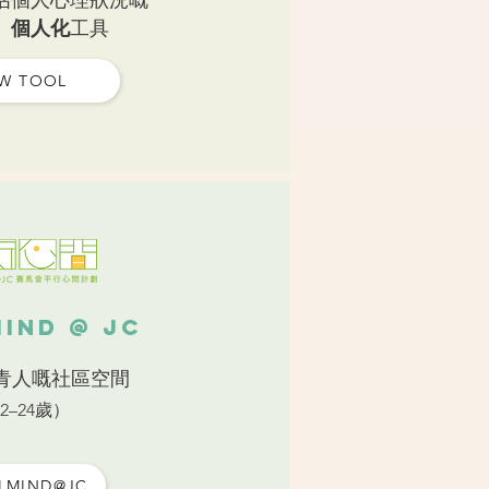
估個人心理狀況嘅
、個人化
工具
W TOOL
Mind @ JC
青人嘅社區空間
2–24歲）
ELMIND@JC