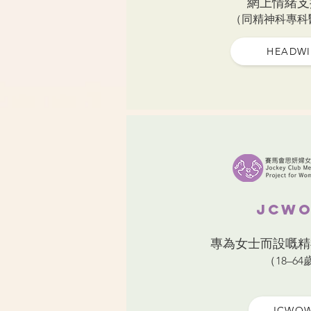
網上情緒支
（同精神科專科
HEADW
JCW
專為女士而設嘅精
（18–64
JCWO