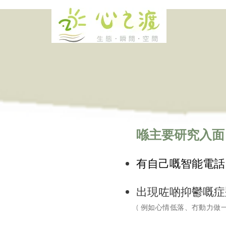
​喺主要研究入
​有自己嘅智能電話
出現咗啲抑鬱嘅症
( 例如心情低落、冇動力做