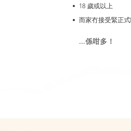
18 歲或以上
而家冇接受緊正式
​...係咁多！