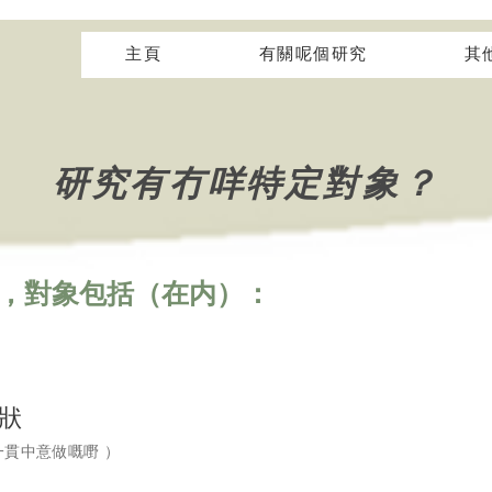
主頁
有關呢個研究
其
研究有冇咩特定對象？
面，對象包括（在内）：
狀
一貫中意做嘅嘢 ）