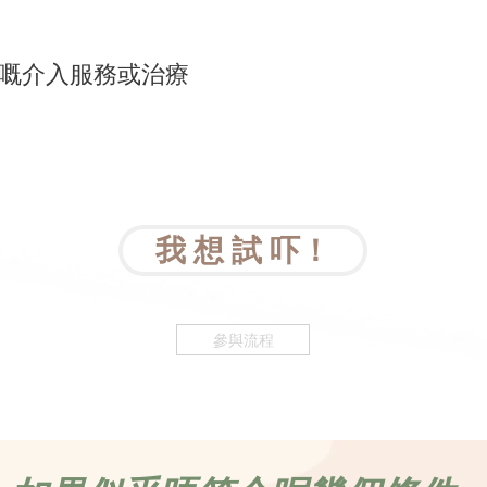
嘅介入服務或治療
我 想 試 吓！
參與流程