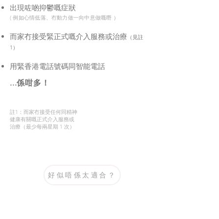
出現咗啲抑鬱嘅症狀
( 例如心情低落、冇動力做一向中意做嘅嘢 ）
而家冇接受緊正式嘅介入服務或治療
（見註
1）
​用緊香港電話號碼同智能電話
​...係咁多！
註1：而家冇接受任何同精神
健康有關嘅正式介入服務或
治療（最少每兩星期 1 次）
好似唔係太適合？