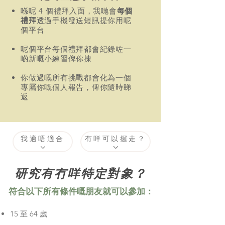
喺呢 4 個禮拜入面，我哋會
每個
禮拜
透過手機發送短訊提你用呢
個平台
呢個平台每個禮拜都會紀錄咗一
啲新嘅小練習俾你揀
你做過嘅所有挑戰都會化為一個
專屬你嘅個人報告，俾你隨時睇
返
我適唔適合
有咩可以攞走？
研究有冇咩特定對象？
​符合以下所有條件嘅朋友就可以參加：
15 至 64 歲