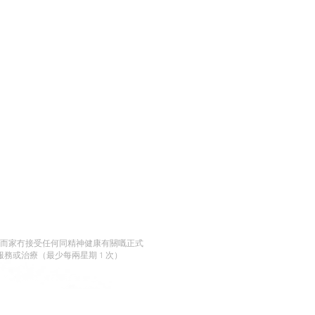
：而家冇接受任何同精神健康有關嘅正式
服務或治療（最少每兩星期 1 次）