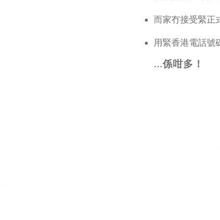
而家冇接受緊正
​用緊香港電話號
​...係咁多！