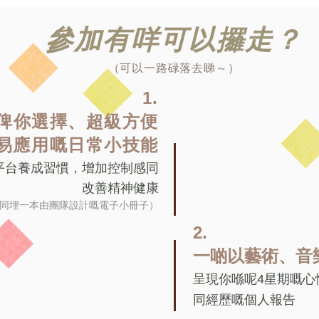
​參加有咩可以攞走？
（可以一路碌落去睇～）
1.
俾你選擇、超級方便
易應用嘅
日常小技能​
平台養成習慣，增加控制感同
改善精神健康
同埋一本由團隊設計嘅電子小冊子）
2.
一啲以藝術、音
呈現你喺呢4星期嘅
心
同經歷嘅個人報告