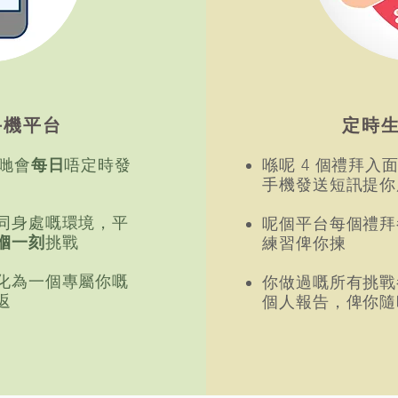
手機平台
定時
我哋會
每日
唔定時發
喺呢 4 個禮拜入
手機發送短訊提你
同身處嘅環境，平
呢個平台每個禮拜
嗰一刻
挑戰
練習俾你揀
化為一個專屬你嘅
你做過嘅所有挑戰
返
個人報告，俾你隨