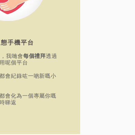
生態手機平台
面，我哋會
每個禮拜
透過
用呢個平台
都會紀錄咗一啲新嘅小
都會化為一個專屬你嘅
時睇返