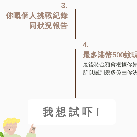
3.
你嘅個人挑戰紀錄
同狀況報告
4.
最多港幣500蚊
最後嘅金額會根據你
所以攞到幾多係由你
我 想 試 吓！
我 想 試 吓！