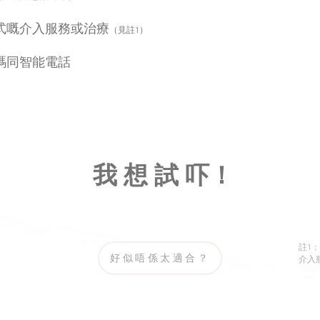
式嘅介入服務或治療
（見註1）
碼同智能電話
我 想 試 吓！
我 想 試 吓！
註1
好似唔係太適合？
介入