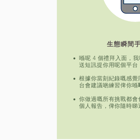
生態瞬間
喺呢 4 個禮拜入面，
送短訊提你用呢個平台
根據你當刻紀錄嘅感覺
台會建議啲練習俾你喺
你做過嘅所有挑戰都會
個人報告，俾你隨時睇