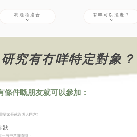
我適唔適合
有咩可以攞走？
研究有冇咩特定對象？
所有條件嘅朋友就可以參加：
友需要家長或監護人同意）
症狀
做一向中意做嘅嘢 ）