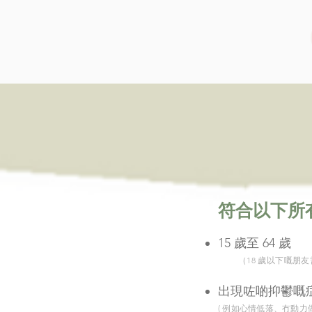
​符合以下
15 歲至 64 歲
（18 歲以下嘅朋
出現咗啲抑鬱嘅
( 例如心情低落、冇動力